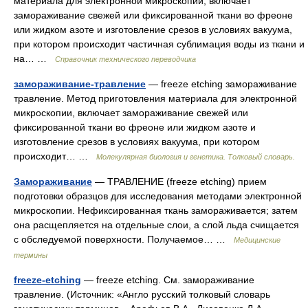
материала для электронной микроскопии, включает
замораживание свежей или фиксированной ткани во фреоне
или жидком азоте и изготовление срезов в условиях вакуума,
при котором происходит частичная сублимация воды из ткани и
на… …
Справочник технического переводчика
замораживание-травление
— freeze etching замораживание
травление. Mетод приготовления материала для электронной
микроскопии, включает замораживание свежей или
фиксированной ткани во фреоне или жидком азоте и
изготовление срезов в условиях вакуума, при котором
происходит… …
Молекулярная биология и генетика. Толковый словарь.
Замораживание
— ТРАВЛЕНИЕ (freeze etching) прием
подготовки образцов для исследования методами электронной
микроскопии. Нефиксированная ткань замораживается; затем
она расщепляется на отдельные слои, а слой льда счищается
с обследуемой поверхности. Получаемое… …
Медицинские
термины
freeze-etching
— freeze etching. См. замораживание
травление. (Источник: «Англо русский толковый словарь